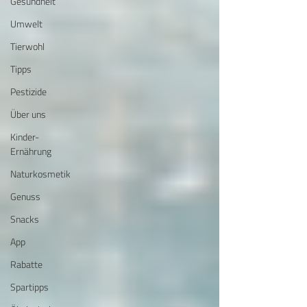
Gesundheit
Umwelt
Tierwohl
Tipps
Pestizide
Über uns
Kinder-
Ernährung
Naturkosmetik
Genuss
Snacks
App
Rabatte
Spartipps