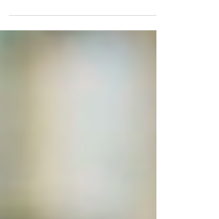
Wasser und in Lebensmitteln. Doch was bedeutet das
konkret für unseren Körper? In diesem Artikel erfährst
Du, was wir heute über Mikroplastik wissen, wo es
vorkommt und wie Du Deine Aufnahme im Alltag
bewusst reduzieren kannst.