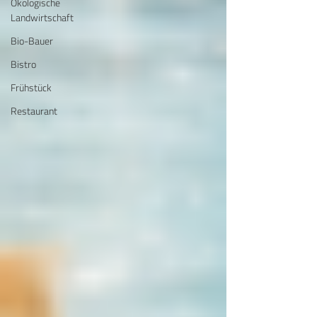
Ökologische
Landwirtschaft
Bio-Bauer
Bistro
Frühstück
Restaurant