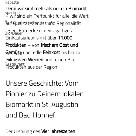
Rabatte
Denn wir sind mehr als nur ein Biomarkt 
Spartipps
– wir sind ein Treffpunkt für alle, die Wert 
Ökologische Landwirtschaft
auf Qualität, Genuss und Regionalität 
legen. Entdecke ein einzigartiges 
Bio-Bauer
Einkaufserlebnis mit über 
11.000 
Bistro
Produkten
 – von 
frischem Obst und 
Gemüs
e über edle 
Feinkost
 bis hin zu 
Frühstück
exklusiven Weinen
 und feinen Bio-
Restaurant
Produkten aus der Region.
Unsere Geschichte: Vom 
Pionier zu Deinem lokalen 
Biomarkt in St. Augustin 
und Bad Honnef
Der Ursprung des 
Vier Jahreszeiten 