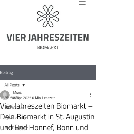
Beitrag
All Posts
Mona
All Posts
8. Apr. 2025
6 Min. Lesezeit
Vier Jahreszeiten Biomarkt –
Bio Wissen
Dein Biomarkt in St. Augustin
Zusatzstoffe
und Bad Honnef, Bonn und
Bio-Produkte