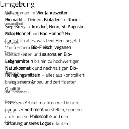
Umgebung
Lebensmittel
Willkommen im 
Vier Jahreszeiten 
Bio-Siegel
Biomarkt
 – Deinem 
Bioladen 
im
 Rhein-
Gesundheit
Sieg-Kreis,
 in 
Troisdorf
, 
Bonn
, 
St. Augustin
, 
Umwelt
Köln
, 
Hennef
 und 
Bad Honnef
! Hier 
findest Du alles, was Dein Herz begehrt: 
Tierwohl
Von frischem 
Bio-Fleisch, veganen
Tipps
Köstlichkeiten und
 saisonalen Bio-
Lebensmitteln 
bis hin zu hochwertiger 
Pestizide
Naturkosmetik
 und nachhaltigen 
Bio-
Über uns
Reinigungsmitteln
 – alles aus kontrolliert 
biologischem Anbau und zertifizierter 
Kinder-Ernährung
Qualität.
Naturkosmetik
Genuss
In diesem Artikel möchten wir Dir nicht 
nur unser 
Sortiment
 vorstellen, sondern 
Snacks
auch unsere 
Philosophie
 und den
App
Ursprung unseres Logos
 erläutern.