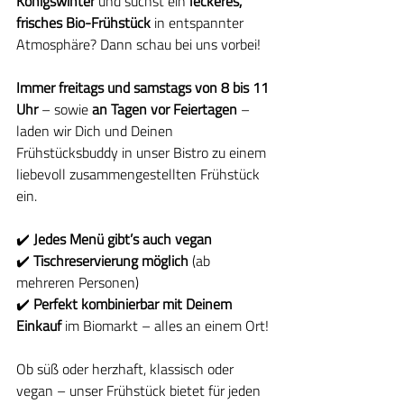
Königswinter
 und suchst ein 
leckeres, 
frisches Bio-Frühstück
 in entspannter 
Atmosphäre? Dann schau bei uns vorbei!
Immer freitags und samstags von 8 bis 11 
Uhr
 – sowie 
an Tagen vor Feiertagen
 – 
laden wir Dich und Deinen 
Frühstücksbuddy in unser Bistro zu einem 
liebevoll zusammengestellten Frühstück 
ein.
✔️ 
Jedes Menü gibt’s auch vegan
✔️ 
Tischreservierung möglich
 (ab 
mehreren Personen)
✔️ 
Perfekt kombinierbar mit Deinem 
Einkauf
 im Biomarkt – alles an einem Ort!
Ob süß oder herzhaft, klassisch oder 
vegan – unser Frühstück bietet für jeden 