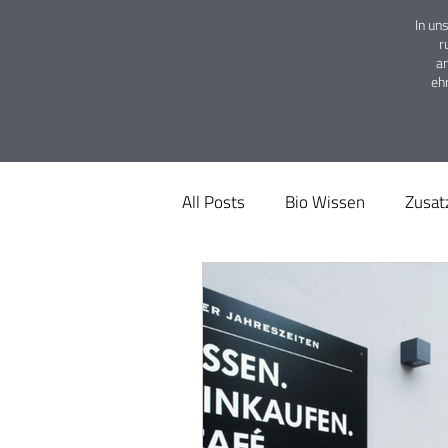
In un
r
a
eh
All Posts
Bio Wissen
Zusat
Tierwohl
Tipps
Pesti
App
Rabatte
Spartipp
Restaurant