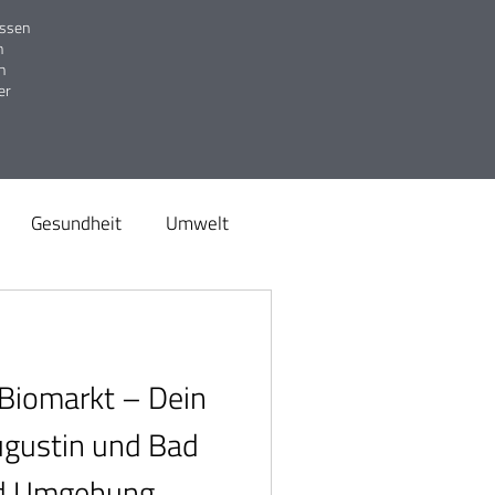
issen
h
n
er
Gesundheit
Umwelt
Genuss
Snacks
 Biomarkt – Dein
Frühstück
ugustin und Bad
nd Umgebung