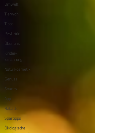
Umwelt
Tierwohl
Tipps
Pestizide
Über uns
Kinder-
Ernährung
Naturkosmetik
Genuss
Snacks
App
Rabatte
Spartipps
Ökologische