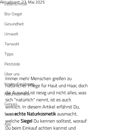
Aktualisiert:
23. Mai 2025
Lebensmittel
Bio-Siegel
Gesundheit
Umwelt
Tierwohl
Tipps
Pestizide
Über uns
Immer mehr Menschen greifen zu 
Kinder-Ernährung
natürlicher Pflege für Haut und Haar, doch 
die Auswahl ist riesig und nicht alles, was 
Naturkosmetik
sich "natürlich" nennt, ist es auch 
Genuss
wirklich. In diesem Artikel erfährst Du, 
was 
echte Naturkosmetik 
ausmacht, 
Snacks
welche 
Siegel
 Du kennen solltest, worauf 
App
Du beim Einkauf achten kannst und 