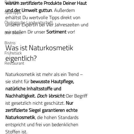
Rabatte
warum zertifizierte Produkte Deiner Haut 
und der Umwelt guttun
. Außerdem 
Spartipps
erhältst Du wertvolle Tipps direkt von 
Ökologische Landwirtschaft
unserer Expertin bei Vier Jahreszeiten und 
wir stellen Dir unser 
Sortiment
 vor!
Bio-Bauer
Bistro
Was ist Naturkosmetik 
Frühstück
eigentlich?
Restaurant
Naturkosmetik ist mehr als ein Trend – 
sie steht für 
bewusste Hautpflege, 
natürliche Inhaltsstoffe und 
Nachhaltigkeit. 
Doch Vorsicht:
 Der Begriff 
ist gesetzlich nicht geschützt. 
Nur 
zertifizierte Siegel garantieren echte 
Naturkosmetik
, die hohen Standards 
entspricht und frei von bedenklichen 
Stoffen ist.