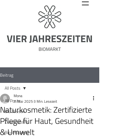
Beitrag
All Posts
Mona
All Posts
7. Mai 2025
3 Min. Lesezeit
Naturkosmetik: Zertifizierte
Bio Wissen
Pflege für Haut, Gesundheit
Zusatzstoffe
& Umwelt
Bio-Produkte