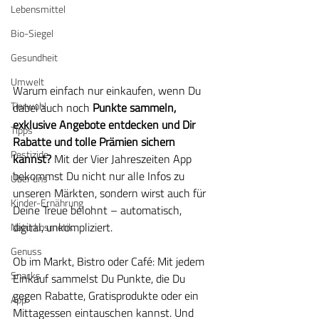
Lebensmittel
Bio-Siegel
Gesundheit
Umwelt
Warum einfach nur einkaufen, wenn Du 
Tierwohl
dabei auch noch 
Punkte sammeln, 
exklusive Angebote entdecken und Dir 
Tipps
Rabatte und tolle Prämien sichern 
Pestizide
kannst? 
Mit der Vier Jahreszeiten App 
bekommst Du nicht nur alle Infos zu 
Über uns
unseren Märkten, sondern wirst auch für 
Kinder-Ernährung
Deine Treue belohnt – automatisch, 
digital, unkompliziert.
Naturkosmetik
Genuss
Ob im Markt, Bistro oder Café: Mit jedem 
Snacks
Einkauf sammelst Du Punkte, die Du 
gegen Rabatte, Gratisprodukte oder ein 
App
Mittagessen eintauschen kannst. Und 