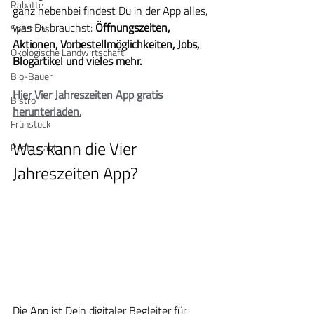
Rabatte
ganz nebenbei findest Du in der App alles, 
was Du brauchst: 
Öffnungszeiten, 
Spartipps
Aktionen, Vorbestellmöglichkeiten, Jobs, 
Ökologische Landwirtschaft
Blogartikel und vieles mehr.
Bio-Bauer
Hier Vier Jahreszeiten App gratis 
Bistro
herunterladen.
Frühstück
Was kann die Vier 
Restaurant
Jahreszeiten App?
Die App ist Dein digitaler Begleiter für 