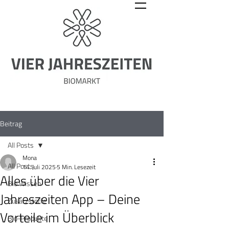
Beitrag
All Posts
Mona
All Posts
14. Juli 2025
5 Min. Lesezeit
Alles über die Vier
Bio Wissen
Jahreszeiten App – Deine
Zusatzstoffe
Vorteile im Überblick
Bio-Produkte