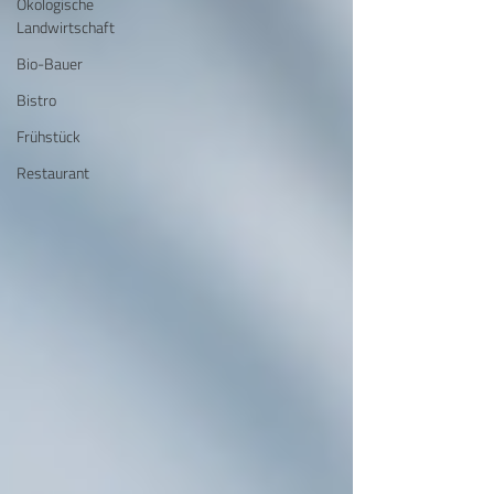
Ökologische
Landwirtschaft
Bio-Bauer
Bistro
Frühstück
Restaurant