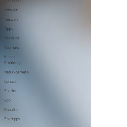
Gesundheit
Umwelt
Tierwohl
Tipps
Pestizide
Über uns
Kinder-
Ernährung
Naturkosmetik
Genuss
Snacks
App
Rabatte
Spartipps