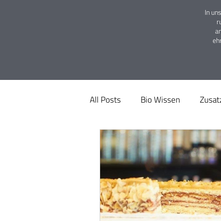
In un
r
a
eh
All Posts
Bio Wissen
Zusat
Tierwohl
Tipps
Pesti
App
Rabatte
Spartipp
Restaurant