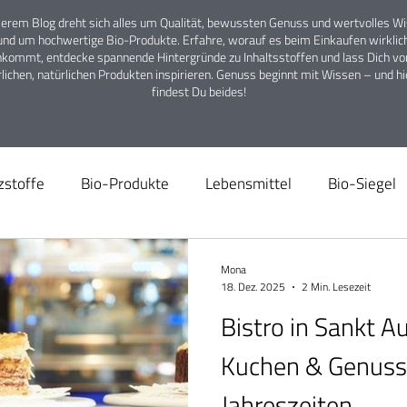
serem Blog dreht sich alles um Qualität, bewussten Genuss und wertvolles W
und um hochwertige Bio-Produkte. Erfahre, worauf es beim Einkaufen wirklic
nkommt, entdecke spannende Hintergründe zu Inhaltsstoffen und lass Dich vo
rlichen, natürlichen Produkten inspirieren. Genuss beginnt mit Wissen – und hi
findest Du beides!
zstoffe
Bio-Produkte
Lebensmittel
Bio-Siegel
zide
Über uns
Kinder-Ernährung
Naturkosmetik
Mona
18. Dez. 2025
2 Min. Lesezeit
Bistro in Sankt A
s
Ökologische Landwirtschaft
Bio-Bauer
Bistro
Kuchen & Genuss 
Jahreszeiten