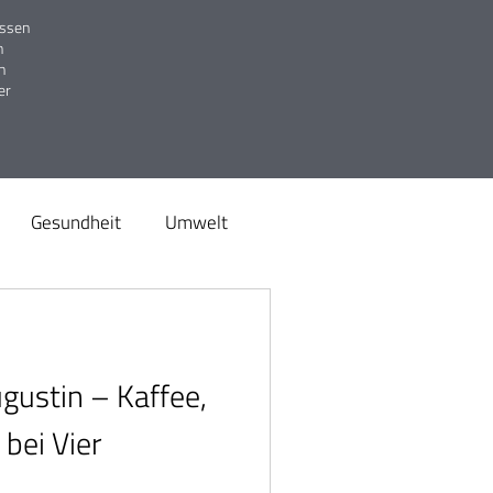
issen
h
n
er
Gesundheit
Umwelt
Genuss
Snacks
ugustin – Kaffee,
Frühstück
bei Vier