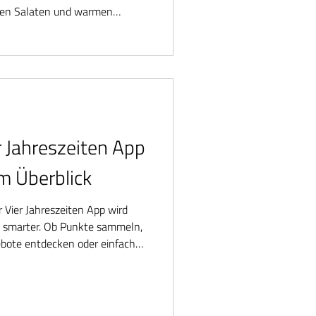
chen Salaten und warmen
er Jahreszeiten App
im Überblick
r Vier Jahreszeiten App wird
 smarter. Ob Punkte sammeln,
ebote entdecken oder einfach
gibt – die App bringt alles
tenlos, digital, unkompliziert
jedem Einkauf.