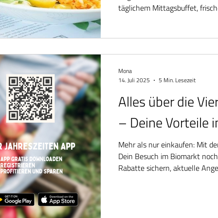
täglichem Mittagsbuffet, fris
Gerichten.
Mona
14. Juli 2025
5 Min. Lesezeit
Alles über die Vi
– Deine Vorteile 
Mehr als nur einkaufen: Mit de
Dein Besuch im Biomarkt noch
Rabatte sichern, aktuelle Ang
nachschauen, was es im Bistro 
zusammen, was Du brauchst. Kos
und mit echtem Mehrwert bei 