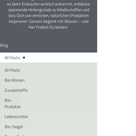
es beim Einkaufen wirklich ankommt, entdecke
spannende Hintergründe zu Inhaltsstoffen und
lass Dich von ehrlichen, natürlichen Produkten
inspirieren. Genuss beginnt mit Wissen – und
hier findest Du beides!
Blog
All Posts
All Posts
Bio Wissen
Zusatzstoffe
Bio-
Produkte
Lebensmittel
Bio-Siegel