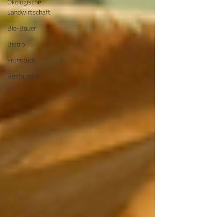
Ökologische
Landwirtschaft
Bio-Bauer
Bistro
Frühstück
Restaurant