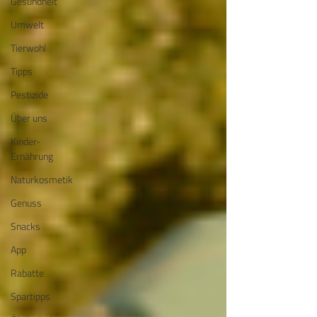
Gesundheit
Umwelt
Tierwohl
Tipps
Pestizide
Über uns
Kinder-
Ernährung
Naturkosmetik
Genuss
Snacks
App
Rabatte
Spartipps