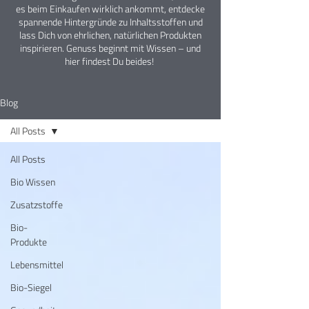
es beim Einkaufen wirklich ankommt, entdecke
spannende Hintergründe zu Inhaltsstoffen und
lass Dich von ehrlichen, natürlichen Produkten
inspirieren. Genuss beginnt mit Wissen – und
hier findest Du beides!
Blog
All Posts
All Posts
Bio Wissen
Zusatzstoffe
Bio-
Produkte
Lebensmittel
Bio-Siegel