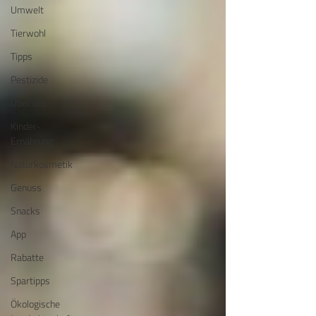
Umwelt
Tierwohl
Tipps
Pestizide
Über uns
Kinder-
Ernährung
Naturkosmetik
Genuss
Snacks
App
Rabatte
Spartipps
Ökologische