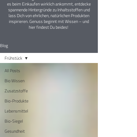
es beim Einkaufen wirklich ankommt, entdecke
spannende Hintergründe zu Inhaltsstoffen und
lass Dich von ehrlichen, natürlichen Produkten
inspirieren. Genuss beginnt mit Wissen – und
hier findest Du beides!
Blog
Frühstück
All Posts
Bio Wissen
Zusatzstoffe
Bio-Produkte
Lebensmittel
Bio-Siegel
Gesundheit